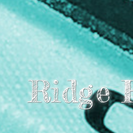
R
i
d
g
e